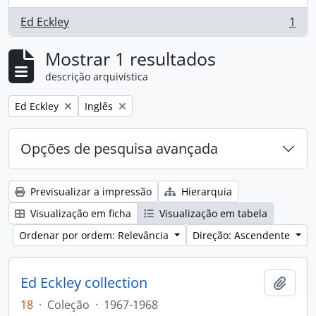
Ed Eckley
1
, 1 resultados
Mostrar 1 resultados
descrição arquivística
Remove filter:
Remove filter:
Ed Eckley
Inglês
Opções de pesquisa avançada
Previsualizar a impressão
Hierarquia
Visualização em ficha
Visualização em tabela
Ordenar por ordem: Relevância
Direção: Ascendente
Ed Eckley collection
Adici
18
·
Coleção
·
1967-1968