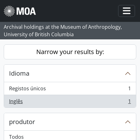
Skip to main content
Togg
Archival holdings at the Museum of Anthropology,
University of British Columbia
Narrow your results by:
Idioma
Registos únicos
1
, 1 resultados
Inglês
1
, 1 resultados
produtor
Todos