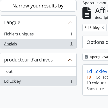
Aperçu avant
Skip to main content
Narrow your results by:
Aff
descript
Langue
Remove filter:
Ed Eckley
Fichiers uniques
1
, 1 résultats
Options 
Anglais
1
, 1 résultats
Aperçu ava
producteur d'archives
Ed Eckley
Tout
18
·
Collec
Ed Eckley
1
19 colour s
, 1 résultats
Sans titre