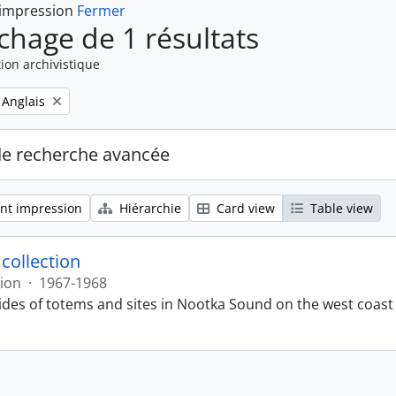
 impression
Fermer
ichage de 1 résultats
ion archivistique
Remove filter:
Anglais
de recherche avancée
nt impression
Hiérarchie
Card view
Table view
 collection
tion
·
1967-1968
lides of totems and sites in Nootka Sound on the west coast