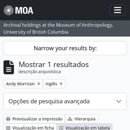
Skip to main content
Togg
Archival holdings at the Museum of Anthropology,
University of British Columbia
Narrow your results by:
Mostrar 1 resultados
descrição arquivística
Remove filter:
Remove filter:
Andy Morrison
Inglês
Opções de pesquisa avançada
Previsualizar a impressão
Hierarquia
Visualização em ficha
Visualização em tabela