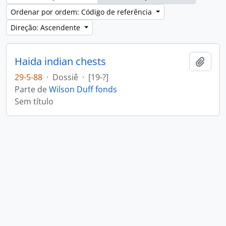
Ordenar por ordem: Código de referência
Direção: Ascendente
Haida indian chests
Adici
29-5-88
·
Dossiê
·
[19-?]
Parte de
Wilson Duff fonds
Sem título