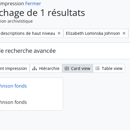
 impression
Fermer
ichage de 1 résultats
ion archivistique
Remove filter:
 descriptions de haut niveau
Elizabeth Lominska Johnson
de recherche avancée
nt impression
Hiérarchie
Card view
Table view
ohnson fonds
ohnson fonds