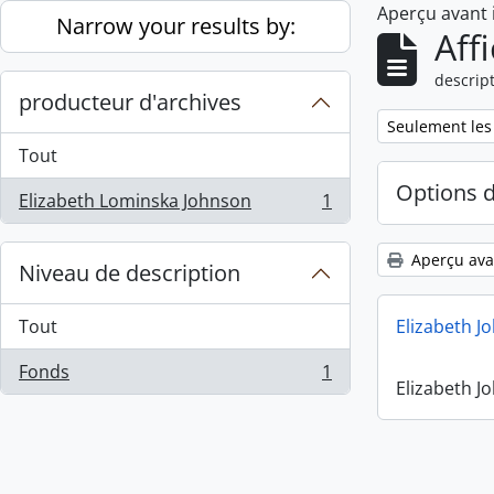
Aperçu avant
Skip to main content
Narrow your results by:
Aff
descript
producteur d'archives
Remove filter:
Seulement les
Tout
Options 
Elizabeth Lominska Johnson
1
, 1 résultats
Aperçu ava
Niveau de description
Tout
Elizabeth J
Fonds
1
, 1 résultats
Elizabeth J