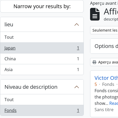
Aperçu avant
Skip to main content
Narrow your results by:
Aff
descript
lieu
Remove filter:
Seulement les
Tout
Options 
Japan
1
, 1 résultats
China
1
, 1 résultats
Aperçu ava
Asia
1
, 1 résultats
Victor Ot
5
·
Fonds
·
Niveau de description
Fonds consi
the photogr
Tout
show
…
Rea
Sans titre
Fonds
1
, 1 résultats