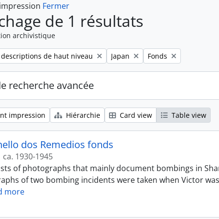
 impression
Fermer
ichage de 1 résultats
ion archivistique
Remove filter:
Remove filter:
 descriptions de haut niveau
Japan
Fonds
de recherche avancée
nt impression
Hiérarchie
Card view
Table view
hello dos Remedios fonds
ca. 1930-1945
sts of photographs that mainly document bombings in Shanghai
aphs of two bombing incidents were taken when Victor wa
d more