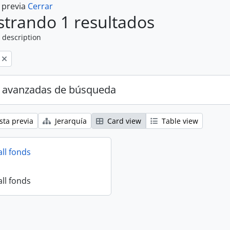
a previa
Cerrar
trando 1 resultados
 description
 avanzadas de búsqueda
sta previa
Jerarquía
Card view
Table view
all fonds
all fonds