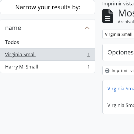
Imprimir vist
Skip to main content
Narrow your results by:
Mos
Archival
name
Remove filter:
Virginia Small
Todos
Opciones
Virginia Small
1
, 1 resultados
Harry M. Small
1
, 1 resultados
Imprimir vi
Virginia Sm
Virginia Sm