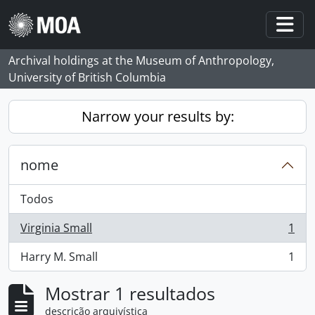
Skip to main content
Togg
Archival holdings at the Museum of Anthropology,
University of British Columbia
Narrow your results by:
nome
Todos
Virginia Small
1
, 1 resultados
Harry M. Small
1
, 1 resultados
Mostrar 1 resultados
descrição arquivística