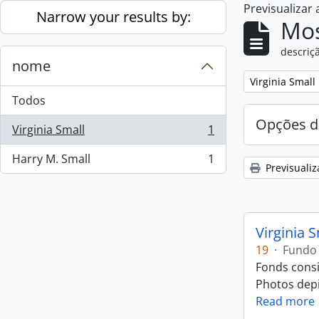
Previsualizar
Skip to main content
Narrow your results by:
Mos
descriçã
nome
Remove filter:
Virginia Small
Todos
Opções d
Virginia Small
1
, 1 resultados
Harry M. Small
1
, 1 resultados
Previsualiz
Virginia 
19
·
Fundo
Fonds consi
Photos depic
Read more