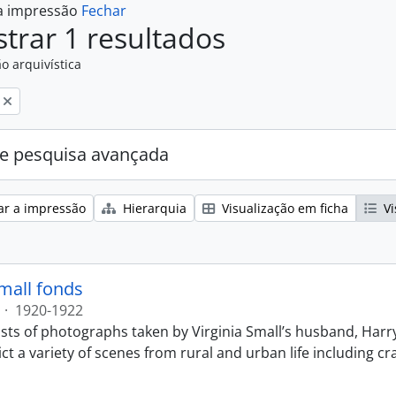
 a impressão
Fechar
trar 1 resultados
o arquivística
e pesquisa avançada
ar a impressão
Hierarquia
Visualização em ficha
Vi
Small fonds
·
1920-1922
sts of photographs taken by Virginia Small’s husband, Harry
t a variety of scenes from rural and urban life including cr