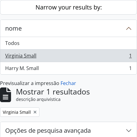
Skip to main content
Narrow your results by:
nome
Todos
Virginia Small
1
, 1 resultados
Harry M. Small
1
, 1 resultados
Previsualizar a impressão
Fechar
Mostrar 1 resultados
descrição arquivística
Remove filter:
Virginia Small
Opções de pesquisa avançada