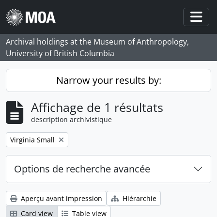
Skip to main content
Togg
Archival holdings at the Museum of Anthropology,
University of British Columbia
Narrow your results by:
Affichage de 1 résultats
description archivistique
Remove filter:
Virginia Small
Options de recherche avancée
Aperçu avant impression
Hiérarchie
Card view
Table view