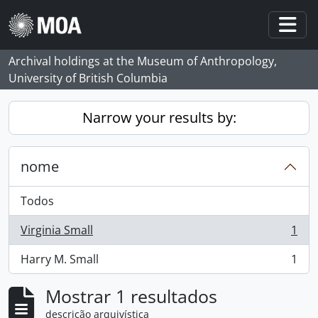
Skip to main content
Togg
Archival holdings at the Museum of Anthropology,
University of British Columbia
Narrow your results by:
nome
Todos
Virginia Small
1
, 1 resultados
Harry M. Small
1
, 1 resultados
Mostrar 1 resultados
descrição arquivística