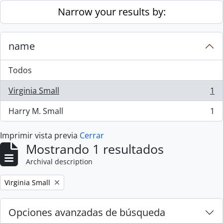
Skip to main content
Narrow your results by:
name
Todos
Virginia Small
1
, 1 resultados
Harry M. Small
1
, 1 resultados
Imprimir vista previa
Cerrar
Mostrando 1 resultados
Archival description
Remove filter:
Virginia Small
Opciones avanzadas de búsqueda