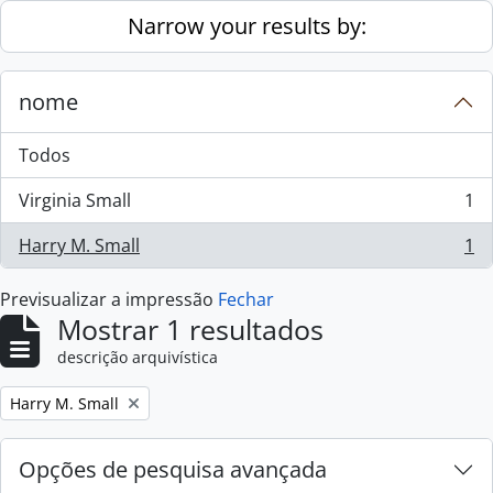
Skip to main content
Narrow your results by:
nome
Todos
Virginia Small
1
, 1 resultados
Harry M. Small
1
, 1 resultados
Previsualizar a impressão
Fechar
Mostrar 1 resultados
descrição arquivística
Remove filter:
Harry M. Small
Opções de pesquisa avançada