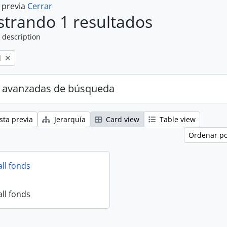
a previa
Cerrar
trando 1 resultados
 description
l
 avanzadas de búsqueda
sta previa
Jerarquía
Card view
Table view
Ordenar po
all fonds
all fonds