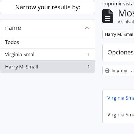
Imprimir vist
Skip to main content
Narrow your results by:
Mos
Archival
name
Remove filter:
Harry M. Smal
Todos
Opciones
Virginia Small
1
, 1 resultados
Harry M. Small
1
, 1 resultados
Imprimir vi
Virginia Sm
Virginia Sm