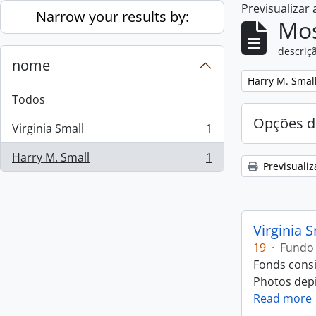
Previsualizar
Skip to main content
Narrow your results by:
Mos
descriçã
nome
Remove filter:
Harry M. Smal
Todos
Opções d
Virginia Small
1
, 1 resultados
Harry M. Small
1
, 1 resultados
Previsualiz
Virginia 
19
·
Fundo
Fonds consi
Photos depic
Read more