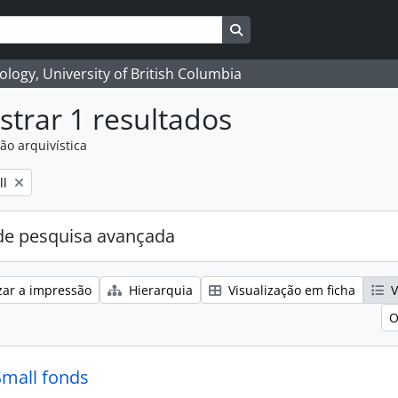
Search in browse page
logy, University of British Columbia
trar 1 resultados
ão arquivística
ll
e pesquisa avançada
zar a impressão
Hierarquia
Visualização em ficha
V
O
Small fonds