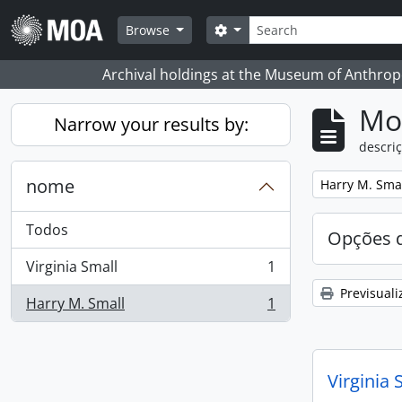
Skip to main content
Pesquisar
Search options
Browse
Archival holdings at the Museum of Anthropo
Mos
Narrow your results by:
descriç
nome
Remove filter:
Harry M. Sma
Todos
Opções d
Virginia Small
1
, 1 resultados
Previsuali
Harry M. Small
1
, 1 resultados
Virginia 