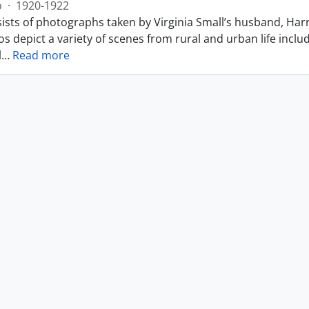
o
·
1920-1922
ists of photographs taken by Virginia Small’s husband, Harr
s depict a variety of scenes from rural and urban life includ
l
…
Read more