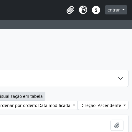
entrar
Clipboard
Idioma
Ligações rápidas
isualização em tabela
rdenar por ordem: Data modificada
Direção: Ascendente
Adici