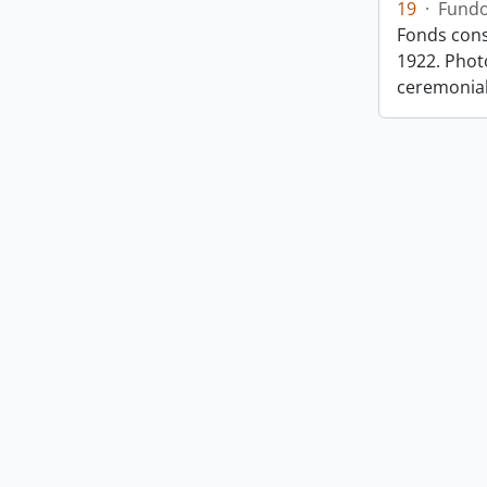
19
·
Fund
Fonds cons
1922. Photo
ceremonia