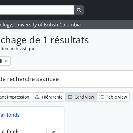
Search in browse page
logy, University of British Columbia
ichage de 1 résultats
tion archivistique
ll
de recherche avancée
ant impression
Hiérarchie
Card view
Table view
all fonds
all fonds