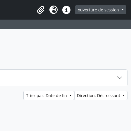
ouverture de session
Clipboard
Langue
Liens rapides
Trier par: Date de fin
Direction: Décroissant