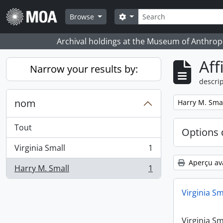
Skip to main content
Rechercher
Search options
Browse
Archival holdings at the Museum of Anthropo
Aff
Narrow your results by:
descrip
nom
Remove filter:
Harry M. Sma
Tout
Options 
Virginia Small
1
, 1 résultats
Aperçu av
Harry M. Small
1
, 1 résultats
Virginia Sm
Virginia Sm