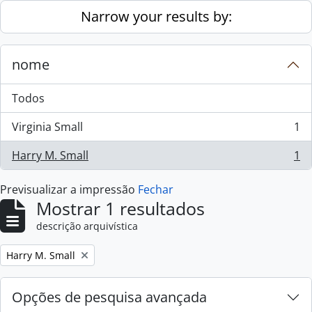
Skip to main content
Narrow your results by:
nome
Todos
Virginia Small
1
, 1 resultados
Harry M. Small
1
, 1 resultados
Previsualizar a impressão
Fechar
Mostrar 1 resultados
descrição arquivística
Remove filter:
Harry M. Small
Opções de pesquisa avançada