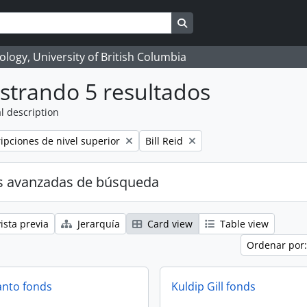
Search in browse page
logy, University of British Columbia
strando 5 resultados
l description
Remove filter:
ripciones de nivel superior
Bill Reid
s avanzadas de búsqueda
ista previa
Jerarquía
Card view
Table view
Ordenar por:
anto fonds
Kuldip Gill fonds