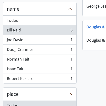
George Sz
name
Todos
Douglas & 
Bill Reid
5
, 5 resultados
Joe David
1
Douglas & 
, 1 resultados
Doug Cranmer
1
, 1 resultados
Norman Tait
1
, 1 resultados
Isaac Tait
1
, 1 resultados
Robert Keziere
1
, 1 resultados
place
Todos