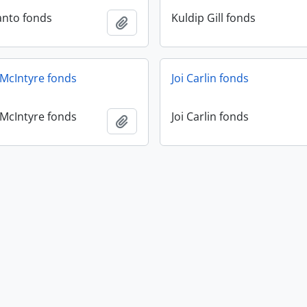
anto fonds
Kuldip Gill fonds
Añadir al portapapeles
McIntyre fonds
Joi Carlin fonds
McIntyre fonds
Joi Carlin fonds
Añadir al portapapeles