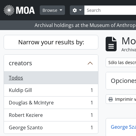
Skip to main content
Búsqueda
Search options
Browse
Archival holdings at the Museum of Anthropo
Mo
Narrow your results by:
Archiva
creators
Remove filter:
Sólo las desc
Todos
Opcione
Kuldip Gill
1
, 1 resultados
Imprimir v
Douglas & McIntyre
1
, 1 resultados
Robert Keziere
1
, 1 resultados
George Sz
George Szanto
1
, 1 resultados