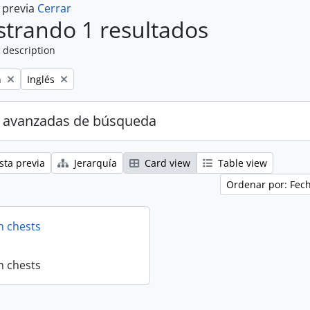
a previa
Cerrar
trando 1 resultados
 description
Remove filter:
n
Inglés
 avanzadas de búsqueda
sta previa
Jerarquía
Card view
Table view
Ordenar por: Fec
n chests
n chests