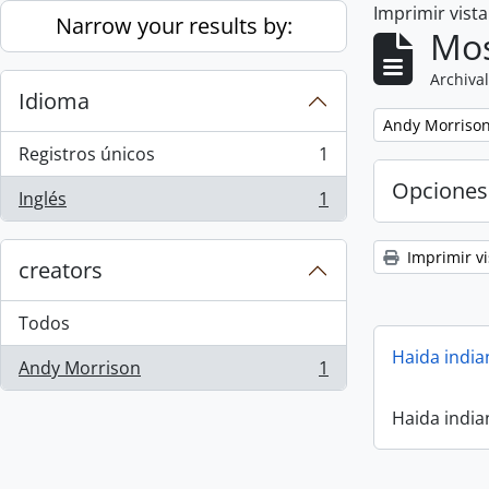
Imprimir vist
Skip to main content
Narrow your results by:
Mos
Archival
Idioma
Remove filter:
Andy Morriso
Registros únicos
1
, 1 resultados
Opciones
Inglés
1
, 1 resultados
Imprimir vi
creators
Todos
Haida india
Andy Morrison
1
, 1 resultados
Haida india