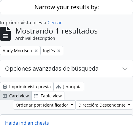
Skip to main content
Narrow your results by:
Imprimir vista previa
Cerrar
Mostrando 1 resultados
Archival description
Remove filter:
Remove filter:
Andy Morrison
Inglés
Opciones avanzadas de búsqueda
Imprimir vista previa
Jerarquía
Card view
Table view
Ordenar por: Identificador
Dirección: Descendente
Haida indian chests