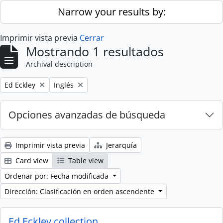
Skip to main content
Narrow your results by:
Imprimir vista previa
Cerrar
Mostrando 1 resultados
Archival description
Remove filter:
Remove filter:
Ed Eckley
Inglés
Opciones avanzadas de búsqueda
Imprimir vista previa
Jerarquía
Card view
Table view
Ordenar por: Fecha modificada
Dirección: Clasificación en orden ascendente
Ed Eckley collection