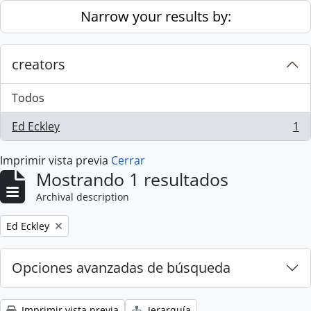
Skip to main content
Narrow your results by:
creators
Todos
Ed Eckley
1
, 1 resultados
Imprimir vista previa
Cerrar
Mostrando 1 resultados
Archival description
Remove filter:
Ed Eckley
Opciones avanzadas de búsqueda
Imprimir vista previa
Jerarquía