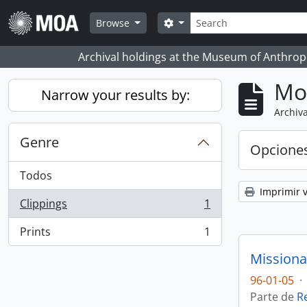
Skip to main content
Búsqueda
Search options
Browse
Archival holdings at the Museum of Anthropo
Mo
Narrow your results by:
Archiva
Genre
Opcione
Todos
Imprimir v
Clippings
1
, 1 resultados
Prints
1
, 1 resultados
Missiona
96-01-05
·
Parte de
R