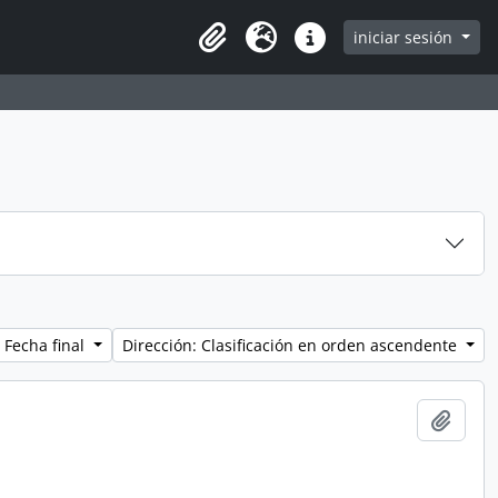
iniciar sesión
Clipboard
Idioma
Enlaces rápidos
 Fecha final
Dirección: Clasificación en orden ascendente
Añadi