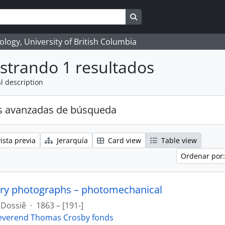
Search in browse page
logy, University of British Columbia
strando 1 resultados
l description
s avanzadas de búsqueda
ista previa
Jerarquía
Card view
Table view
Ordenar por:
ry photographs – photomechanical
Dossiê
·
1863 – [191-]
everend Thomas Crosby fonds