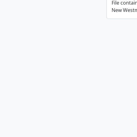
File conta
New Westmi