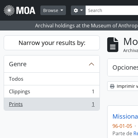
Skip to main content
Búsqueda
Search options
Browse
Archival holdings at the Museum of Anthropo
Mo
Narrow your results by:
Archiva
Genre
Opcione
Todos
Imprimir v
Clippings
1
, 1 resultados
Prints
1
, 1 resultados
Missiona
96-01-05
·
Parte de
R