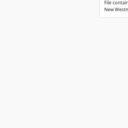
File conta
New Westmi