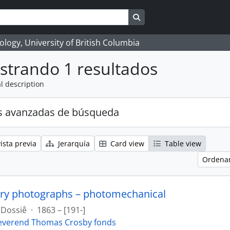
Search in browse page
logy, University of British Columbia
strando 1 resultados
l description
s avanzadas de búsqueda
ista previa
Jerarquía
Card view
Table view
Ordenar
ry photographs – photomechanical
Dossiê
·
1863 – [191-]
everend Thomas Crosby fonds