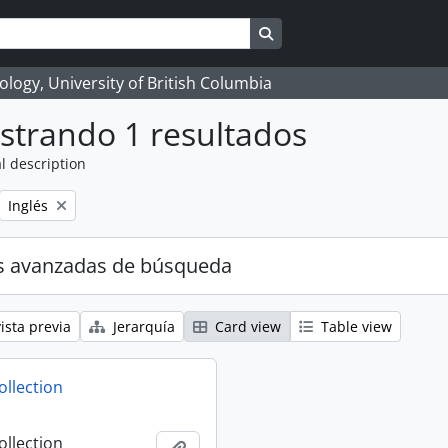
Search in browse page
logy, University of British Columbia
strando 1 resultados
l description
Remove filter:
Inglés
s avanzadas de búsqueda
ista previa
Jerarquía
Card view
Table view
ollection
ollection