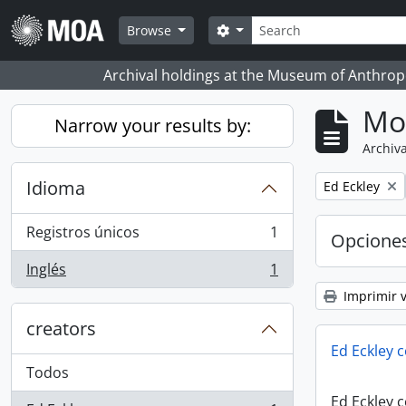
Skip to main content
Búsqueda
Search options
Browse
Archival holdings at the Museum of Anthropo
Mo
Narrow your results by:
Archiva
Idioma
Remove filter:
Ed Eckley
Registros únicos
1
Opcione
, 1 resultados
Inglés
1
, 1 resultados
Imprimir v
creators
Ed Eckley c
Todos
Ed Eckley c