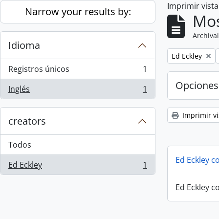
Imprimir vist
Skip to main content
Narrow your results by:
Mos
Archival
Idioma
Remove filter:
Ed Eckley
Registros únicos
1
, 1 resultados
Opciones
Inglés
1
, 1 resultados
Imprimir vi
creators
Todos
Ed Eckley co
Ed Eckley
1
, 1 resultados
Ed Eckley co