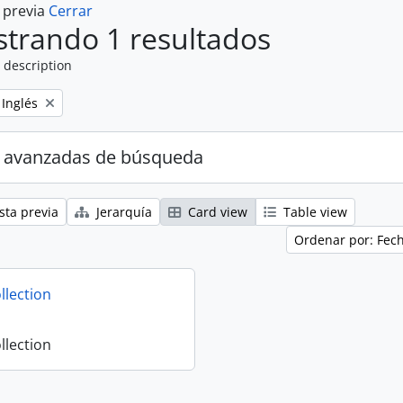
a previa
Cerrar
trando 1 resultados
 description
Remove filter:
Inglés
 avanzadas de búsqueda
sta previa
Jerarquía
Card view
Table view
Ordenar por: Fec
llection
llection