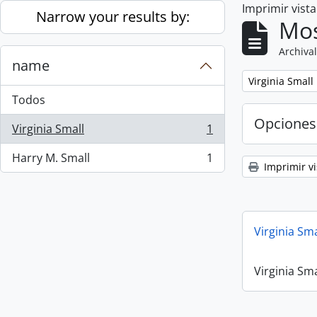
Imprimir vist
Skip to main content
Narrow your results by:
Mos
Archival
name
Remove filter:
Virginia Small
Todos
Opciones
Virginia Small
1
, 1 resultados
Harry M. Small
1
, 1 resultados
Imprimir vi
Virginia Sm
Virginia Sm