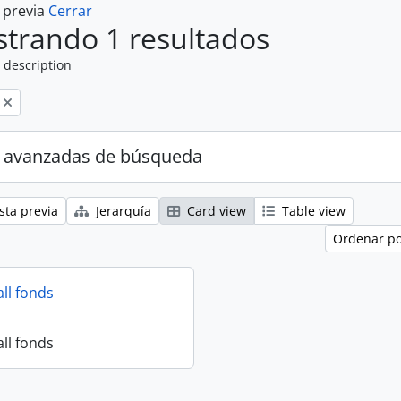
a previa
Cerrar
trando 1 resultados
 description
 avanzadas de búsqueda
sta previa
Jerarquía
Card view
Table view
Ordenar po
all fonds
all fonds