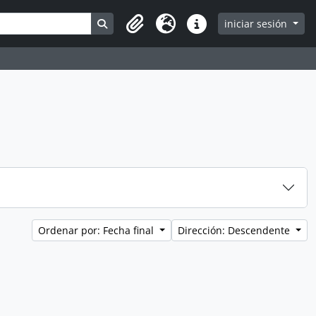
Search in browse page
iniciar sesión
Clipboard
Idioma
Enlaces rápidos
Ordenar por: Fecha final
Dirección: Descendente