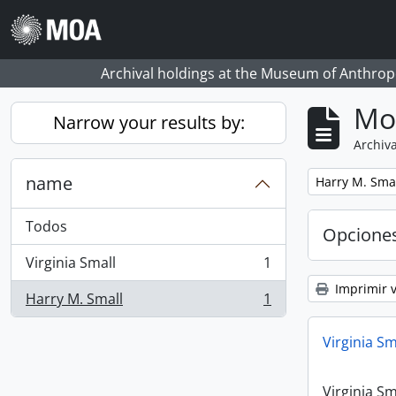
Skip to main content
Archival holdings at the Museum of Anthropo
Mo
Narrow your results by:
Archiva
name
Remove filter:
Harry M. Sma
Todos
Opcione
Virginia Small
1
, 1 resultados
Imprimir v
Harry M. Small
1
, 1 resultados
Virginia Sm
Virginia Sm