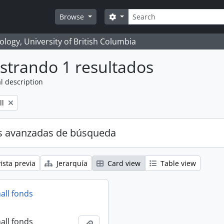
Búsqueda
Search options
Browse
logy, University of British Columbia
strando 1 resultados
l description
ll
s avanzadas de búsqueda
ista previa
Jerarquía
Card view
Table view
all fonds
all fonds