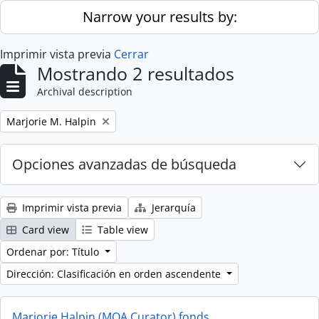
Skip to main content
Narrow your results by:
Imprimir vista previa
Cerrar
Mostrando 2 resultados
Archival description
Remove filter:
Marjorie M. Halpin
Opciones avanzadas de búsqueda
Imprimir vista previa
Jerarquía
Card view
Table view
Ordenar por: Título
Dirección: Clasificación en orden ascendente
Marjorie Halpin (MOA Curator) fonds