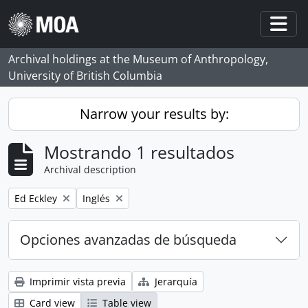
Skip to main content
Togg
Archival holdings at the Museum of Anthropology,
University of British Columbia
Narrow your results by:
Mostrando 1 resultados
Archival description
Remove filter:
Remove filter:
Ed Eckley
Inglés
Opciones avanzadas de búsqueda
Imprimir vista previa
Jerarquía
Card view
Table view