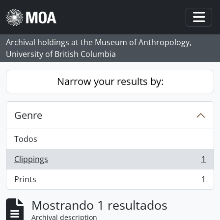
Skip to main content
Togg
Archival holdings at the Museum of Anthropology,
University of British Columbia
Narrow your results by:
Genre
Todos
Clippings
1
, 1 resultados
Prints
1
, 1 resultados
Mostrando 1 resultados
Archival description