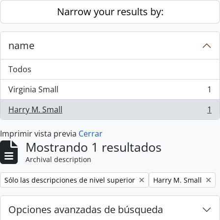
Skip to main content
Narrow your results by:
name
Todos
Virginia Small
1
, 1 resultados
Harry M. Small
1
, 1 resultados
Imprimir vista previa
Cerrar
Mostrando 1 resultados
Archival description
Remove filter:
Remove filter:
Sólo las descripciones de nivel superior
Harry M. Small
Opciones avanzadas de búsqueda