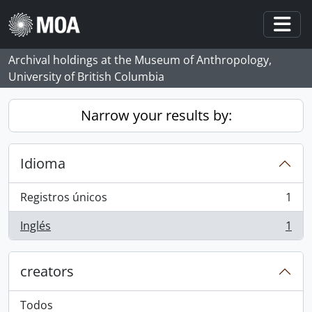
Skip to main content
Togg
Archival holdings at the Museum of Anthropology,
University of British Columbia
Narrow your results by:
Idioma
Registros únicos
1
, 1 resultados
Inglés
1
, 1 resultados
creators
Todos