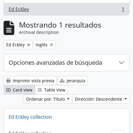
Ed Eckley
1
, 1 resultados
Mostrando 1 resultados
Archival description
Remove filter:
Remove filter:
Ed Eckley
Inglés
Opciones avanzadas de búsqueda
Imprimir vista previa
Jerarquía
Card view
Table view
Ordenar por: Título
Dirección: Descendente
Ed Eckley collection