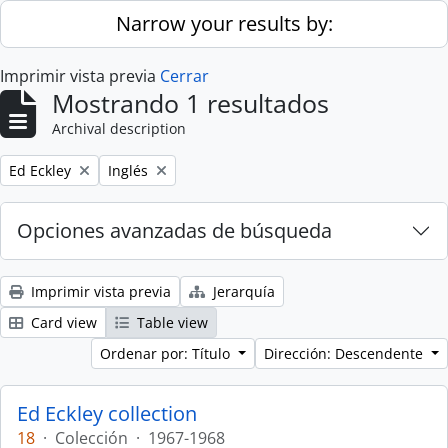
Skip to main content
Narrow your results by:
Imprimir vista previa
Cerrar
Mostrando 1 resultados
Archival description
Remove filter:
Remove filter:
Ed Eckley
Inglés
Opciones avanzadas de búsqueda
Imprimir vista previa
Jerarquía
Card view
Table view
Ordenar por: Título
Dirección: Descendente
Ed Eckley collection
18
·
Colección
·
1967-1968