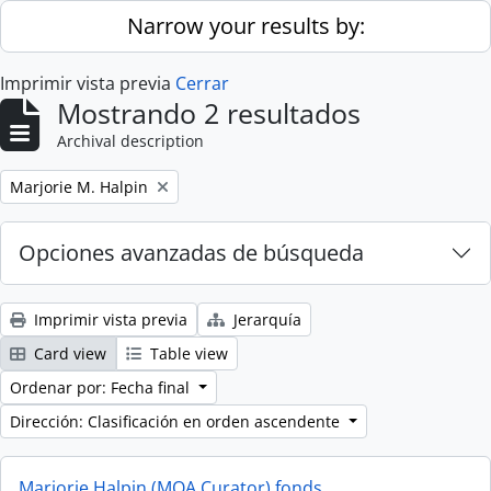
Skip to main content
Narrow your results by:
Imprimir vista previa
Cerrar
Mostrando 2 resultados
Archival description
Remove filter:
Marjorie M. Halpin
Opciones avanzadas de búsqueda
Imprimir vista previa
Jerarquía
Card view
Table view
Ordenar por: Fecha final
Dirección: Clasificación en orden ascendente
Marjorie Halpin (MOA Curator) fonds