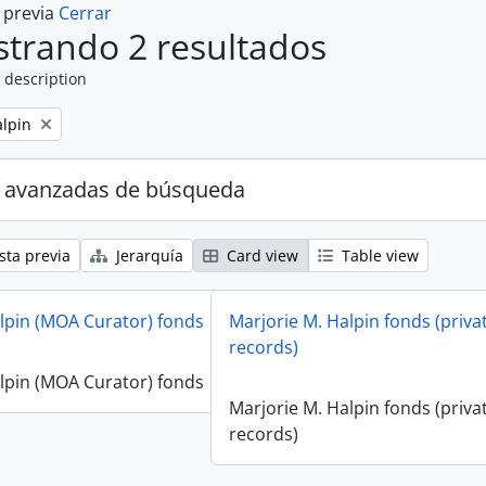
a previa
Cerrar
trando 2 resultados
 description
alpin
 avanzadas de búsqueda
sta previa
Jerarquía
Card view
Table view
lpin (MOA Curator) fonds
Marjorie M. Halpin fonds (priva
records)
lpin (MOA Curator) fonds
Marjorie M. Halpin fonds (priva
records)