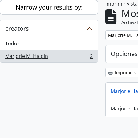
Imprimir vist
Skip to main content
Narrow your results by:
Mos
Archival
creators
Remove filter:
Marjorie M. H
Todos
Opciones
Marjorie M. Halpin
2
, 2 resultados
Imprimir vi
Marjorie Ha
Marjorie Ha