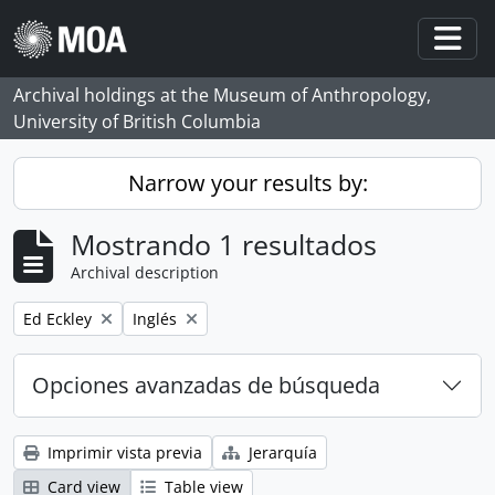
Skip to main content
Togg
Archival holdings at the Museum of Anthropology,
University of British Columbia
Narrow your results by:
Mostrando 1 resultados
Archival description
Remove filter:
Remove filter:
Ed Eckley
Inglés
Opciones avanzadas de búsqueda
Imprimir vista previa
Jerarquía
Card view
Table view