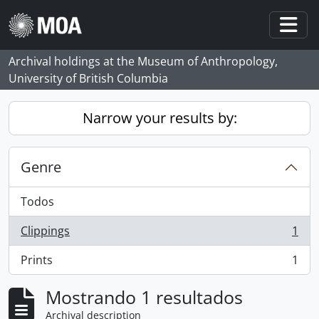
Skip to main content
Togg
Archival holdings at the Museum of Anthropology,
University of British Columbia
Narrow your results by:
Genre
Todos
Clippings
1
, 1 resultados
Prints
1
, 1 resultados
Mostrando 1 resultados
Archival description