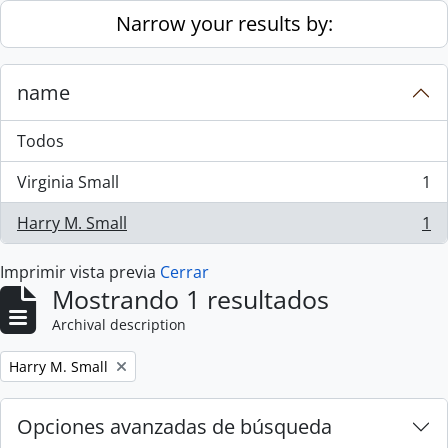
Skip to main content
Narrow your results by:
name
Todos
Virginia Small
1
, 1 resultados
Harry M. Small
1
, 1 resultados
Imprimir vista previa
Cerrar
Mostrando 1 resultados
Archival description
Remove filter:
Harry M. Small
Opciones avanzadas de búsqueda