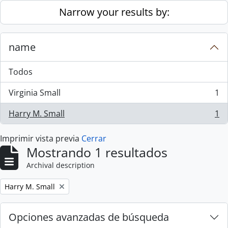
Skip to main content
Narrow your results by:
name
Todos
Virginia Small
1
, 1 resultados
Harry M. Small
1
, 1 resultados
Imprimir vista previa
Cerrar
Mostrando 1 resultados
Archival description
Remove filter:
Harry M. Small
Opciones avanzadas de búsqueda