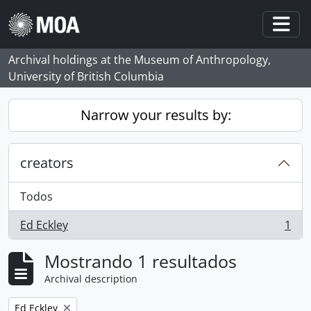
Skip to main content
Togg
Archival holdings at the Museum of Anthropology,
University of British Columbia
Narrow your results by:
creators
Todos
Ed Eckley
1
, 1 resultados
Mostrando 1 resultados
Archival description
Remove filter:
Ed Eckley