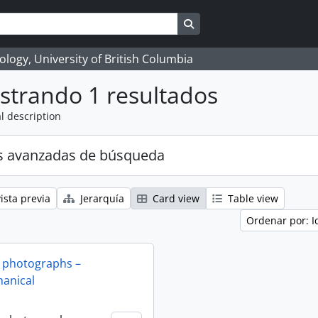
Search in browse page
logy, University of British Columbia
strando 1 resultados
l description
s avanzadas de búsqueda
ista previa
Jerarquía
Card view
Table view
Ordenar por: I
 photographs –
anical