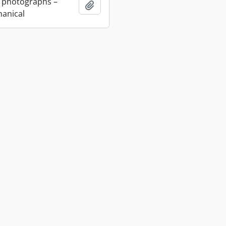
 photographs –
Añadir al portapapeles
anical