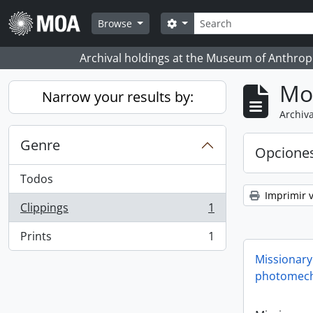
Skip to main content
Búsqueda
Search options
Browse
Archival holdings at the Museum of Anthropo
Mo
Narrow your results by:
Archiva
Genre
Opcione
Todos
Imprimir v
Clippings
1
, 1 resultados
Prints
1
, 1 resultados
Missionary
photomech