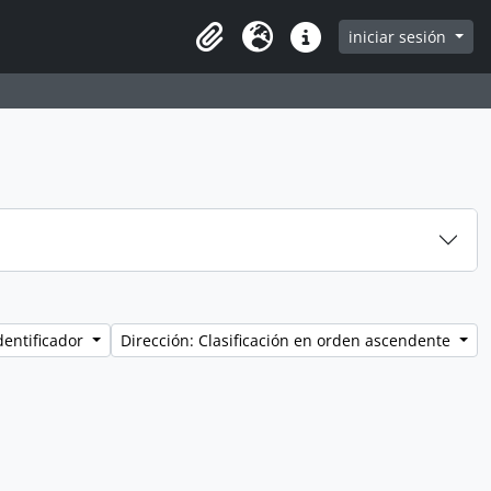
iniciar sesión
Clipboard
Idioma
Enlaces rápidos
dentificador
Dirección: Clasificación en orden ascendente