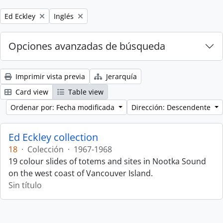
Remove filter:
Remove filter:
Ed Eckley
Inglés
Opciones avanzadas de búsqueda
Imprimir vista previa
Jerarquía
Card view
Table view
Ordenar por: Fecha modificada
Dirección: Descendente
Ed Eckley collection
18
·
Colección
·
1967-1968
19 colour slides of totems and sites in Nootka Sound
on the west coast of Vancouver Island.
Sin título