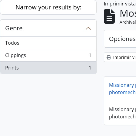
Imprimir vist
Skip to main content
Narrow your results by:
Mos
Archival
Genre
Opciones
Todos
Clippings
1
Imprimir vi
, 1 resultados
Prints
1
, 1 resultados
Missionary
photomecha
Missionary
photomecha