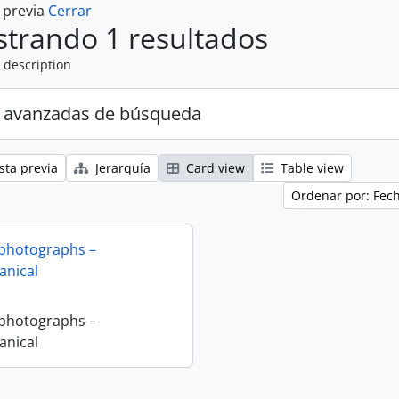
a previa
Cerrar
trando 1 resultados
 description
 avanzadas de búsqueda
sta previa
Jerarquía
Card view
Table view
Ordenar por: Fec
 photographs –
nical
 photographs –
nical