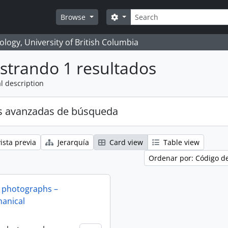
Búsqueda
Search options
Browse
logy, University of British Columbia
strando 1 resultados
l description
s avanzadas de búsqueda
ista previa
Jerarquía
Card view
Table view
Ordenar por: Código d
 photographs –
anical