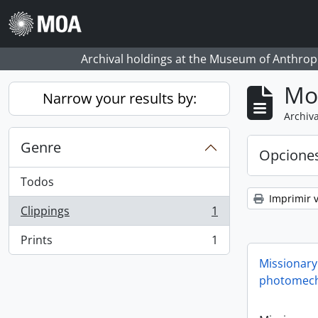
Skip to main content
Archival holdings at the Museum of Anthropo
Mo
Narrow your results by:
Archiva
Genre
Opcione
Todos
Imprimir v
Clippings
1
, 1 resultados
Prints
1
, 1 resultados
Missionary
photomech