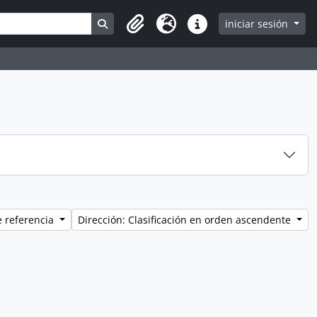
Search in browse page
iniciar sesión
Clipboard
Idioma
Enlaces rápidos
e referencia
Dirección: Clasificación en orden ascendente