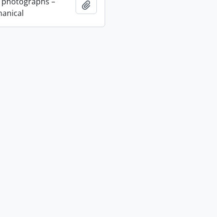
 photographs –
Añadir al portapapeles
anical