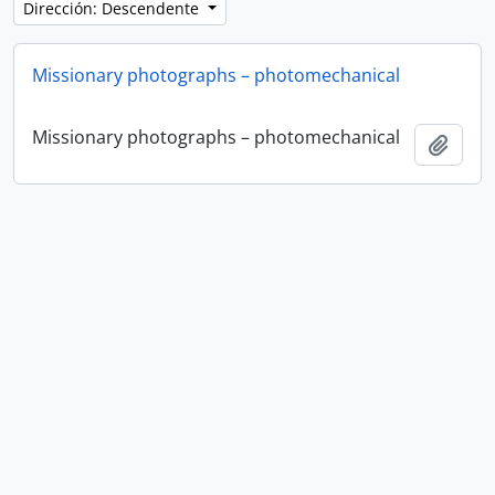
Dirección: Descendente
Missionary photographs – photomechanical
Missionary photographs – photomechanical
Añadi