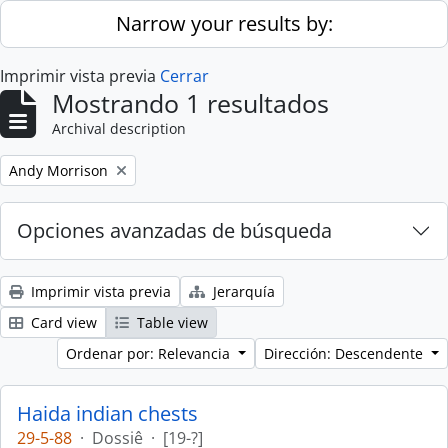
Skip to main content
Narrow your results by:
Imprimir vista previa
Cerrar
Mostrando 1 resultados
Archival description
Remove filter:
Andy Morrison
Opciones avanzadas de búsqueda
Imprimir vista previa
Jerarquía
Card view
Table view
Ordenar por: Relevancia
Dirección: Descendente
Haida indian chests
29-5-88
·
Dossiê
·
[19-?]