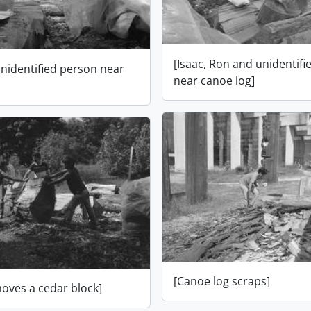
[Isaac, Ron and unidentif
unidentified person near
near canoe log]
[Canoe log scraps]
oves a cedar block]