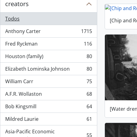
creators
Todos
[Chip and R
Anthony Carter
1715
, 1715 resultados
Fred Ryckman
116
, 116 resultados
Houston (family)
80
, 80 resultados
Elizabeth Lominska Johnson
80
, 80 resultados
William Carr
75
, 75 resultados
A.F.R. Wollaston
68
, 68 resultados
Bob Kingsmill
64
[Water dren
, 64 resultados
Mildred Laurie
61
, 61 resultados
Asia-Pacific Economic
55