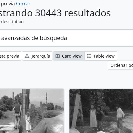
a previa
Cerrar
trando 30443 resultados
 description
 avanzadas de búsqueda
sta previa
Jerarquía
Card view
Table view
Ordenar po