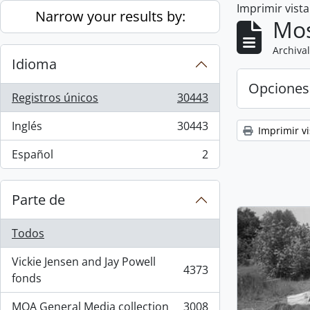
Imprimir vist
Skip to main content
Narrow your results by:
Mos
Archival
Idioma
Opciones
Registros únicos
30443
, 30443 resultados
Inglés
30443
Imprimir vi
, 30443 resultados
Español
2
, 2 resultados
Parte de
Todos
Vickie Jensen and Jay Powell
4373
, 4373 resultados
fonds
MOA General Media collection
3008