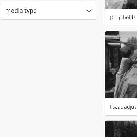
media type
[Chip holds
[Isaac adjus