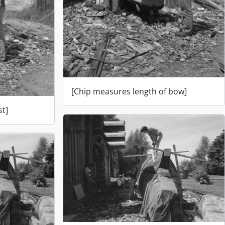
[Chip measures length of bow]
st]