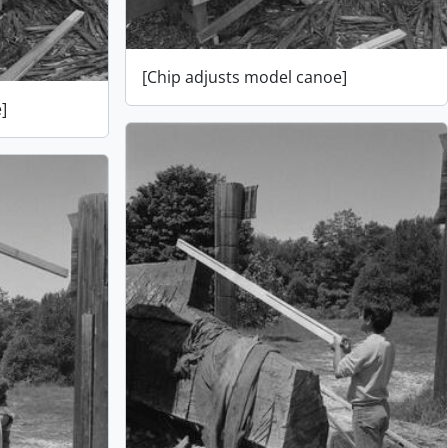
[Chip adjusts model canoe]
]