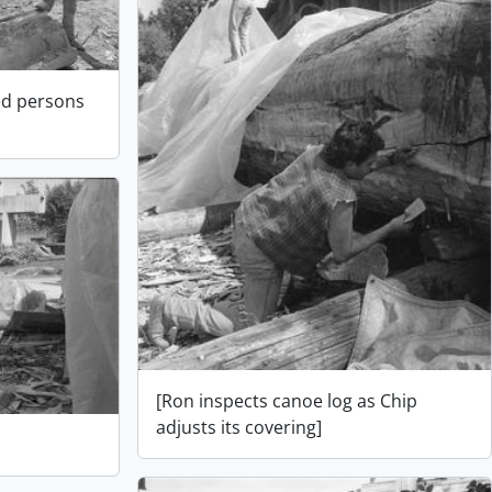
ied persons
[Ron inspects canoe log as Chip
adjusts its covering]