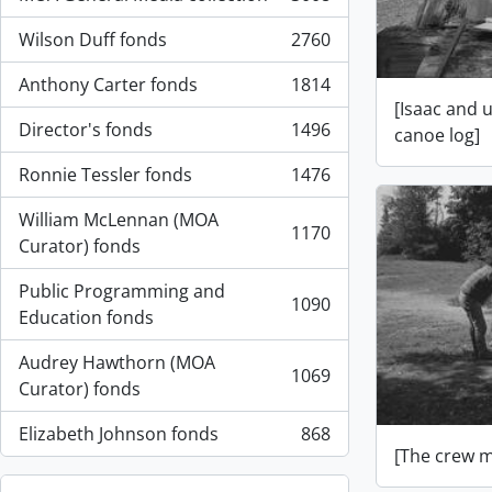
, 3008 resultados
Wilson Duff fonds
2760
, 2760 resultados
Anthony Carter fonds
1814
, 1814 resultados
[Isaac and 
Director's fonds
1496
canoe log]
, 1496 resultados
Ronnie Tessler fonds
1476
, 1476 resultados
William McLennan (MOA
1170
, 1170 resultados
Curator) fonds
Public Programming and
1090
, 1090 resultados
Education fonds
Audrey Hawthorn (MOA
1069
, 1069 resultados
Curator) fonds
Elizabeth Johnson fonds
868
, 868 resultados
[The crew m