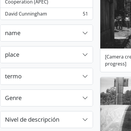
, 55 resultados
Cooperation (APEC)
David Cunningham
51
, 51 resultados
name
place
[Camera cr
progress]
termo
Genre
Nivel de descripción