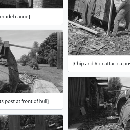
 model canoe]
[Chip and Ron attach a po
ts post at front of hull]