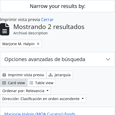
Skip to main content
Narrow your results by:
Imprimir vista previa
Cerrar
Mostrando 2 resultados
Archival description
Remove filter:
Marjorie M. Halpin
Opciones avanzadas de búsqueda
Imprimir vista previa
Jerarquía
Card view
Table view
Ordenar por: Relevancia
Dirección: Clasificación en orden ascendente
Marjorie Halpin (MOA Curator) fonds